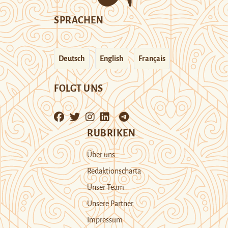
SPRACHEN
Deutsch
English
Français
FOLGT UNS
RUBRIKEN
Über uns
Redaktionscharta
Unser Team
Unsere Partner
Impressum