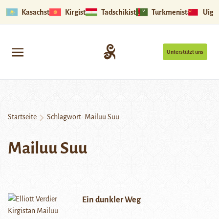
Kasachstan
Kirgistan
Tadschikistan
Turkmenistan
Uigu
Unterstützt uns
Startseite
Schlagwort:
Mailuu Suu
Mailuu Suu
Ein dunkler Weg