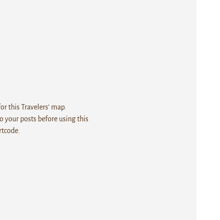
r this Travelers' map.
 your posts before using this
rtcode.