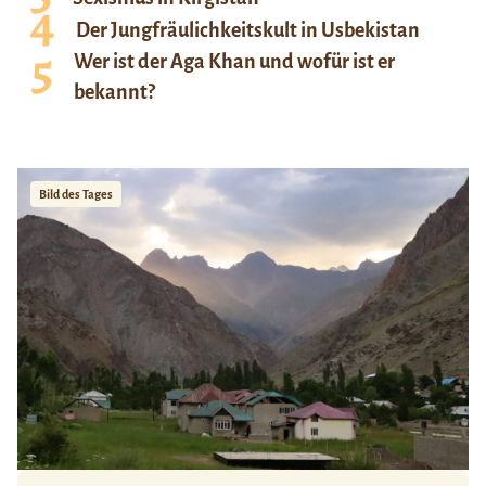
Der Jungfräulichkeitskult in Usbekistan
Wer ist der Aga Khan und wofür ist er
bekannt?
Bild des Tages