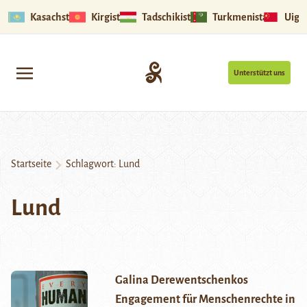
Kasachstan
Kirgistan
Tadschikistan
Turkmenistan
Uigu
Unterstützt uns
Startseite
Schlagwort:
Lund
Lund
Galina Derewentschenkos
Engagement für Menschenrechte in