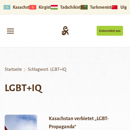
Kasachstan
Kirgistan
Tadschikistan
Turkmenistan
Uigu
Unterstützt uns
Startseite
Schlagwort:
LGBT+IQ
LGBT+IQ
Kasachstan verbietet „LGBT-
Propaganda“