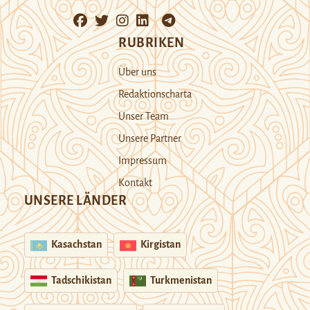
RUBRIKEN
Über uns
Redaktionscharta
Unser Team
Unsere Partner
Impressum
Kontakt
UNSERE LÄNDER
Kasachstan
Kirgistan
Tadschikistan
Turkmenistan