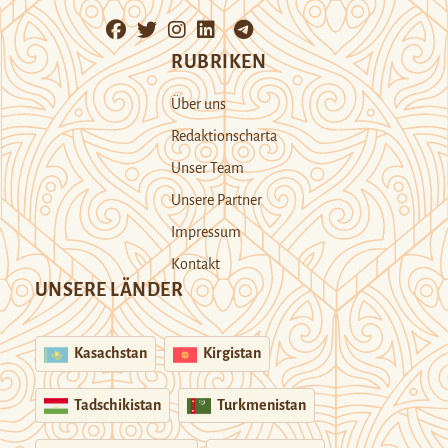
RUBRIKEN
Über uns
Redaktionscharta
Unser Team
Unsere Partner
Impressum
Kontakt
UNSERE LÄNDER
Kasachstan
Kirgistan
Tadschikistan
Turkmenistan