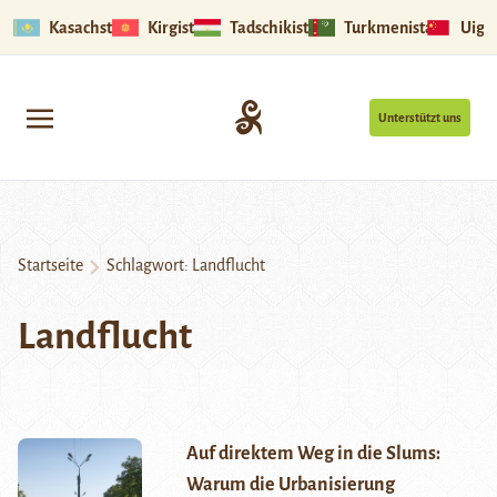
Kasachstan
Kirgistan
Tadschikistan
Turkmenistan
Uigu
Unterstützt uns
Startseite
Schlagwort:
Landflucht
Landflucht
Auf direktem Weg in die Slums:
Warum die Urbanisierung