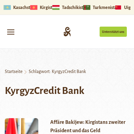
Kasachstan
Kirgistan
Tadschikistan
Turkmenistan
Uigu
Unterstützt uns
Startseite
Schlagwort:
KyrgyzCredit Bank
KyrgyzCredit Bank
Affäre Bakijew: Kirgistans zweiter
Präsident und das Geld