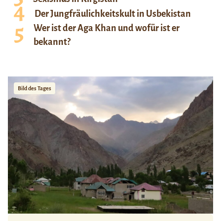
Der Jungfräulichkeitskult in Usbekistan
Wer ist der Aga Khan und wofür ist er
bekannt?
Bild des Tages