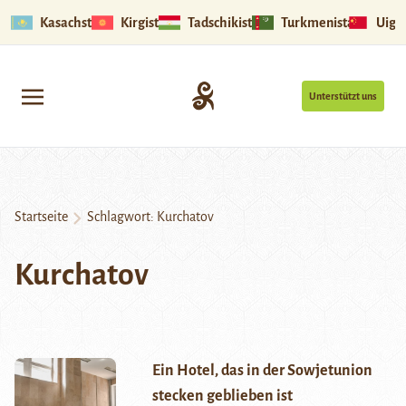
Kasachstan
Kirgistan
Tadschikistan
Turkmenistan
Uigu
Unterstützt uns
Startseite
Schlagwort:
Kurchatov
Kurchatov
Ein Hotel, das in der Sowjetunion
stecken geblieben ist