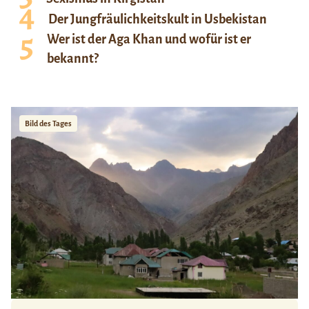
Der Jungfräulichkeitskult in Usbekistan
Wer ist der Aga Khan und wofür ist er
bekannt?
Bild des Tages