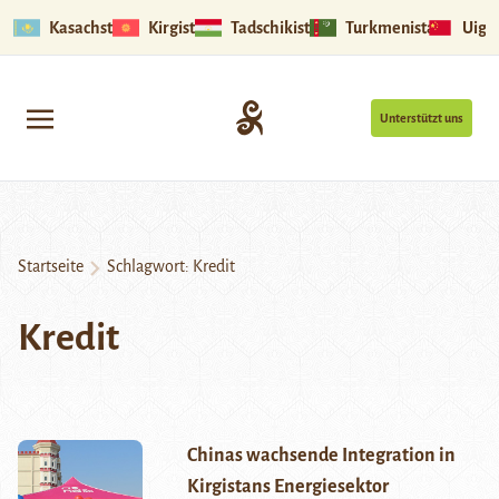
Kasachstan
Kirgistan
Tadschikistan
Turkmenistan
Uigu
Unterstützt uns
Startseite
Schlagwort:
Kredit
Kredit
Chinas wachsende Integration in
Kirgistans Energiesektor