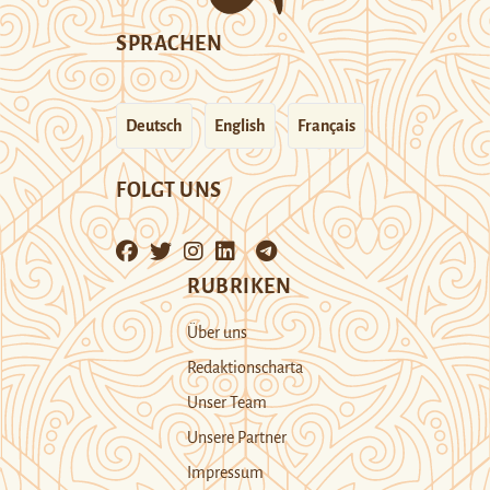
SPRACHEN
Deutsch
English
Français
FOLGT UNS
RUBRIKEN
Über uns
Redaktionscharta
Unser Team
Unsere Partner
Impressum