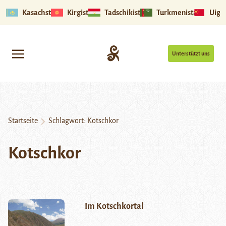
Kasachstan
Kirgistan
Tadschikistan
Turkmenistan
Uigu
Unterstützt uns
Startseite
Schlagwort:
Kotschkor
Kotschkor
Im Kotschkortal