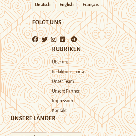
Deutsch
English
Français
FOLGT UNS
RUBRIKEN
Über uns
Redaktionscharta
Unser Team
Unsere Partner
Impressum
Kontakt
UNSERE LÄNDER