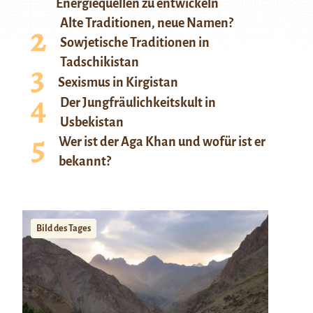
Energiequellen zu entwickeln
Alte Traditionen, neue Namen?
Sowjetische Traditionen in
Tadschikistan
Sexismus in Kirgistan
Der Jungfräulichkeitskult in
Usbekistan
Wer ist der Aga Khan und wofür ist er
bekannt?
Bild des Tages