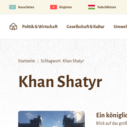
Kasachstan
Kirgistan
Tadschikistan
Politik & Wirtschaft
Gesellschaft & Kultur
Umwelt
Startseite
Schlagwort:
Khan Shatyr
Khan Shatyr
Ein königli
Blick auf das größ