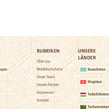
RUBRIKEN
UNSERE
LÄNDER
Über uns
Redaktionscharta
nçais
Kasachstan
Unser Team
Kirgistan
Unsere Partner
Impressum
Tadschikistan
Kontakt
Turkmenista