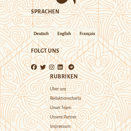
SPRACHEN
Deutsch
English
Français
FOLGT UNS
RUBRIKEN
Über uns
Redaktionscharta
Unser Team
Unsere Partner
Impressum