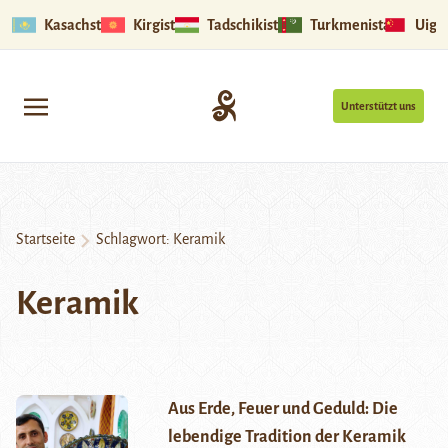
Kasachstan
Kirgistan
Tadschikistan
Turkmenistan
Uigu
Unterstützt uns
Startseite
Schlagwort:
Keramik
Keramik
Aus Erde, Feuer und Geduld: Die
lebendige Tradition der Keramik