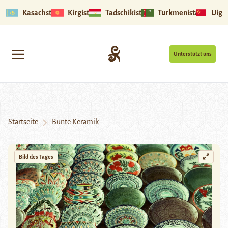
Kasachstan
Kirgistan
Tadschikistan
Turkmenistan
Uigu
Unterstützt uns
Startseite
Bunte Keramik
Bild des Tages