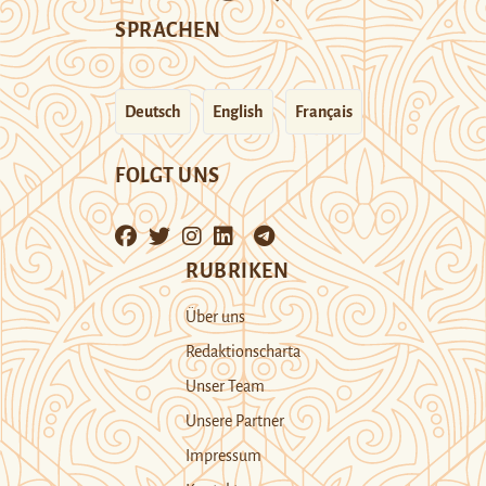
SPRACHEN
Deutsch
English
Français
FOLGT UNS
RUBRIKEN
Über uns
Redaktionscharta
Unser Team
Unsere Partner
Impressum