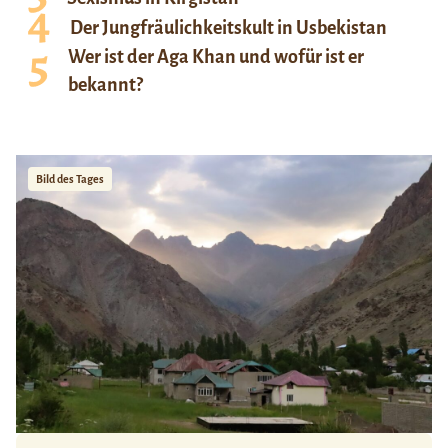
Der Jungfräulichkeitskult in Usbekistan
Wer ist der Aga Khan und wofür ist er
bekannt?
Bild des Tages