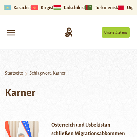
Kasachstan
Kirgistan
Tadschikistan
Turkmenistan
Uigu
Unterstützt uns
Startseite
Schlagwort:
Karner
Karner
Österreich und Usbekistan
schließen Migrationsabkommen