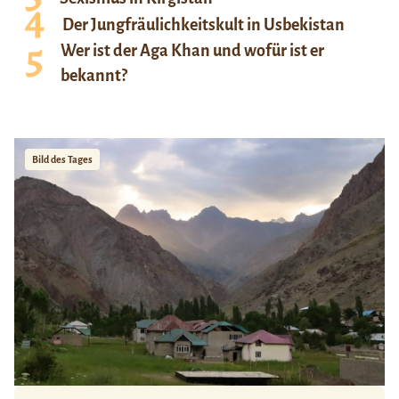
Der Jungfräulichkeitskult in Usbekistan
Wer ist der Aga Khan und wofür ist er
bekannt?
Bild des Tages