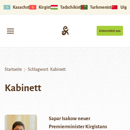
Kasachstan
Kirgistan
Tadschikistan
Turkmenistan
Uigu
Unterstützt uns
Startseite
Schlagwort:
Kabinett
Kabinett
Sapar Isakow neuer
Premierminister Kirgistans