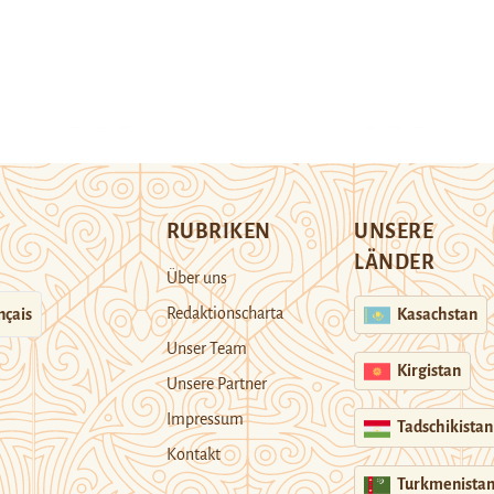
RUBRIKEN
UNSERE
LÄNDER
Über uns
Redaktionscharta
nçais
Kasachstan
Unser Team
Kirgistan
Unsere Partner
Impressum
Tadschikistan
Kontakt
Turkmenista