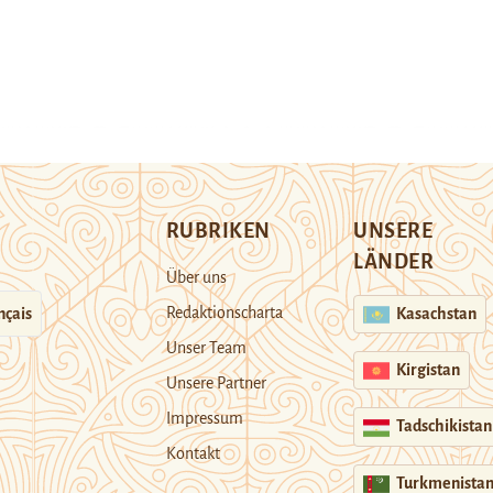
RUBRIKEN
UNSERE
LÄNDER
Über uns
Redaktionscharta
nçais
Kasachstan
Unser Team
Kirgistan
Unsere Partner
Impressum
Tadschikistan
Kontakt
Turkmenista