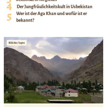
Der Jungfräulichkeitskult in Usbekistan
Wer ist der Aga Khan und wofür ist er
bekannt?
Bild des Tages