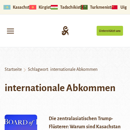
Kasachstan
Kirgistan
Tadschikistan
Turkmenistan
Uigu
Unterstützt uns
Startseite
Schlagwort:
internationale Abkommen
internationale Abkommen
Die zentralasiatischen Trump-
Flüsterer: Warum sind Kasachstan