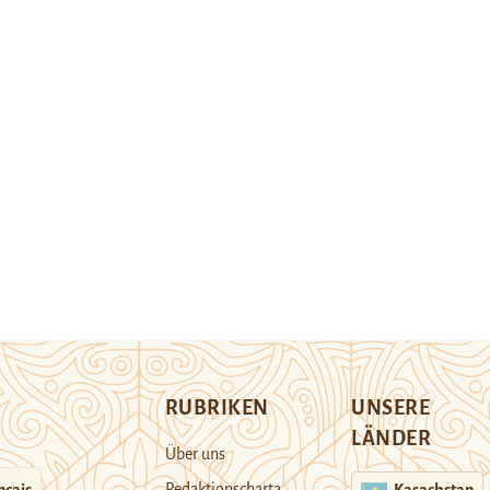
RUBRIKEN
UNSERE
LÄNDER
Über uns
Redaktionscharta