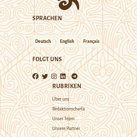
SPRACHEN
Deutsch
English
Français
FOLGT UNS
RUBRIKEN
Über uns
Redaktionscharta
Unser Team
Unsere Partner