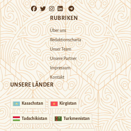
RUBRIKEN
Über uns
Redaktionscharta
Unser Team
Unsere Partner
Impressum
Kontakt
UNSERE LÄNDER
Kasachstan
Kirgistan
Tadschikistan
Turkmenistan