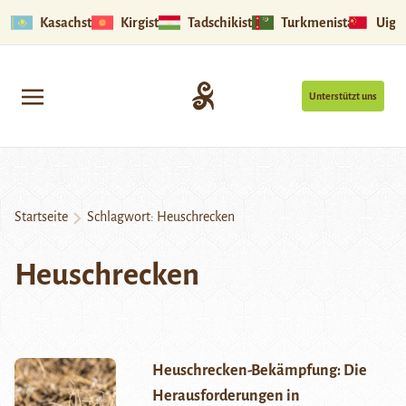
Kasachstan
Kirgistan
Tadschikistan
Turkmenistan
Uigu
Unterstützt uns
Startseite
Schlagwort:
Heuschrecken
Heuschrecken
Heuschrecken-Bekämpfung: Die
Herausforderungen in