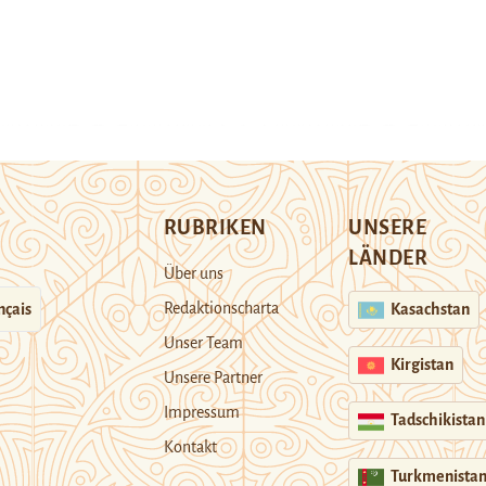
RUBRIKEN
UNSERE
LÄNDER
Über uns
Redaktionscharta
nçais
Kasachstan
Unser Team
Kirgistan
Unsere Partner
Impressum
Tadschikistan
Kontakt
Turkmenista