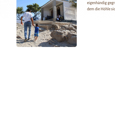
eigenhändig gegra
dem die Höhle sic