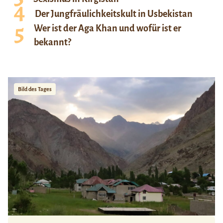
Der Jungfräulichkeitskult in Usbekistan
Wer ist der Aga Khan und wofür ist er
bekannt?
Bild des Tages