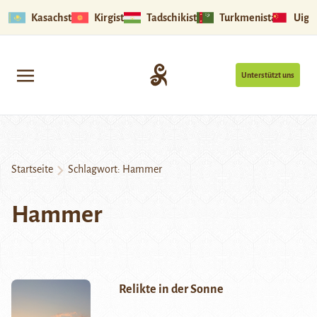
Kasachstan
Kirgistan
Tadschikistan
Turkmenistan
Uigu
Unterstützt uns
Startseite
Schlagwort:
Hammer
Hammer
Relikte in der Sonne