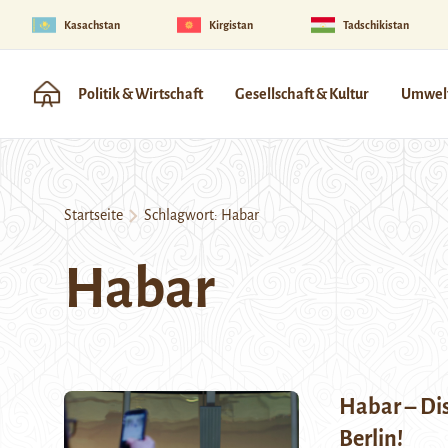
Kasachstan
Kirgistan
Tadschikistan
Politik & Wirtschaft
Gesellschaft & Kultur
Umwelt
Startseite
Schlagwort:
Habar
Habar
Habar – Dis
Berlin!