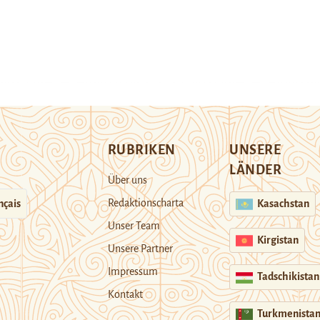
RUBRIKEN
UNSERE
LÄNDER
Über uns
Redaktionscharta
nçais
Kasachstan
Unser Team
Kirgistan
Unsere Partner
Impressum
Tadschikistan
Kontakt
Turkmenista