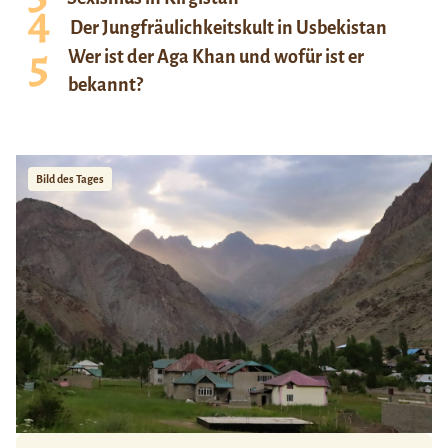
Der Jungfräulichkeitskult in Usbekistan
Wer ist der Aga Khan und wofür ist er
bekannt?
Bild des Tages