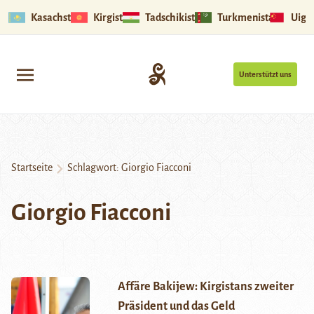
Kasachstan
Kirgistan
Tadschikistan
Turkmenistan
Uigu
Unterstützt uns
Startseite
Schlagwort:
Giorgio Fiacconi
Giorgio Fiacconi
Affäre Bakijew: Kirgistans zweiter
Präsident und das Geld