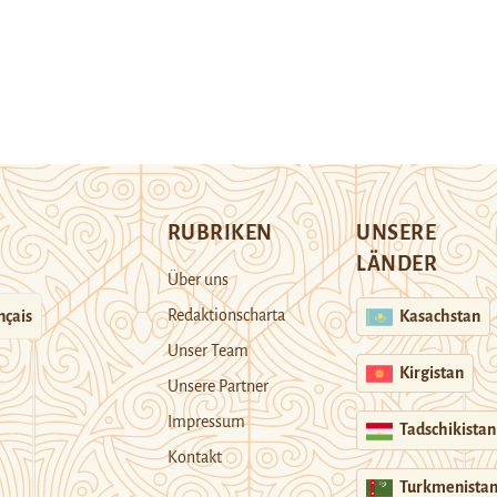
RUBRIKEN
UNSERE
LÄNDER
Über uns
Redaktionscharta
nçais
Kasachstan
Unser Team
Kirgistan
Unsere Partner
Impressum
Tadschikistan
Kontakt
Turkmenista