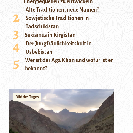
Energiequellen zu entwickeln
Alte Traditionen, neue Namen?
Sowjetische Traditionen in
Tadschikistan
Sexismus in Kirgistan
Der Jungfräulichkeitskult in
Usbekistan
Wer ist der Aga Khan und wofür ist er
bekannt?
Bild des Tages