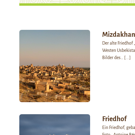
Mizdakha
Der alte Friedhof
Westen Usbekistan
Bilder des…
[...]
Friedhof
Ein Friedhof, geb
Foto: Antoine Bégu