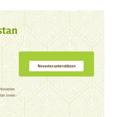
stan
Novastan unterstützen
 Novastan
ter:innen -