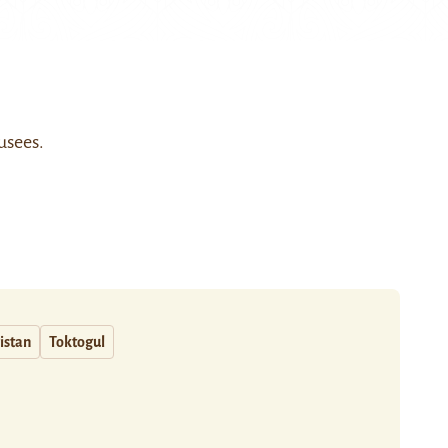
usees.
istan
Toktogul