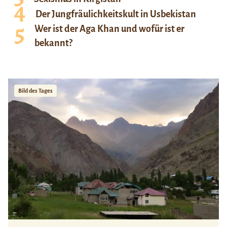
Der Jungfräulichkeitskult in Usbekistan
Wer ist der Aga Khan und wofür ist er
bekannt?
Bild des Tages