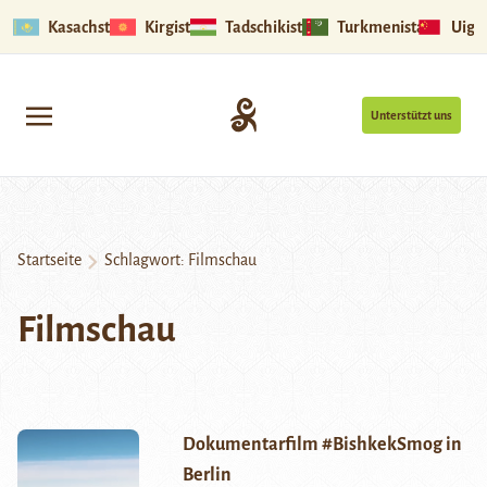
Kasachstan
Kirgistan
Tadschikistan
Turkmenistan
Uigu
Unterstützt uns
Startseite
Schlagwort:
Filmschau
Filmschau
Dokumentarfilm #BishkekSmog in
Berlin