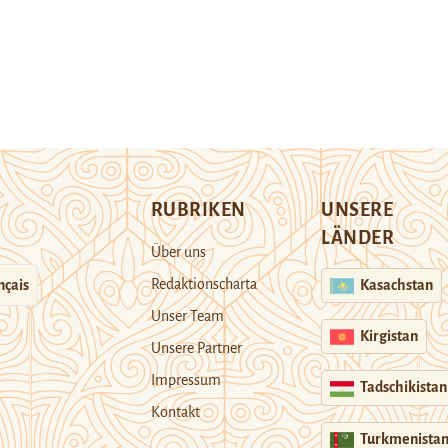
RUBRIKEN
UNSERE
LÄNDER
Über uns
Redaktionscharta
nçais
Kasachstan
Unser Team
Kirgistan
Unsere Partner
Impressum
Tadschikistan
Kontakt
Turkmenista