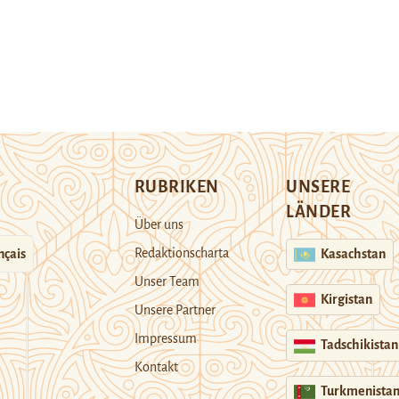
RUBRIKEN
UNSERE
LÄNDER
Über uns
Redaktionscharta
nçais
Kasachstan
Unser Team
Kirgistan
Unsere Partner
Impressum
Tadschikistan
Kontakt
Turkmenista