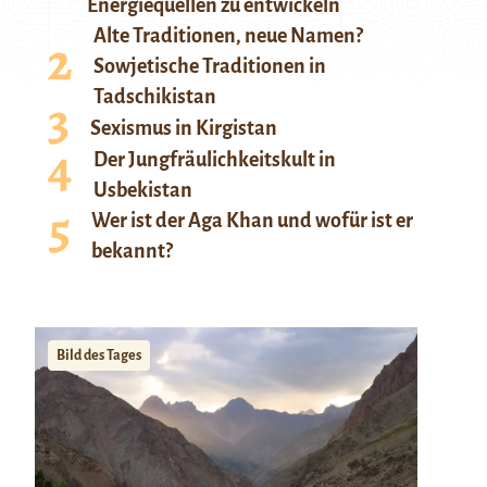
Energiequellen zu entwickeln
Alte Traditionen, neue Namen?
Sowjetische Traditionen in
Tadschikistan
Sexismus in Kirgistan
Der Jungfräulichkeitskult in
Usbekistan
Wer ist der Aga Khan und wofür ist er
bekannt?
Bild des Tages