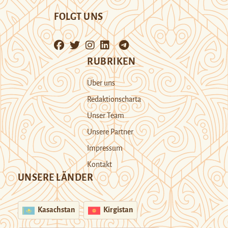
FOLGT UNS
RUBRIKEN
Über uns
Redaktionscharta
Unser Team
Unsere Partner
Impressum
Kontakt
UNSERE LÄNDER
Kasachstan
Kirgistan