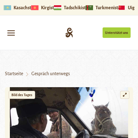
Kasachstan
Kirgistan
Tadschikistan
Turkmenistan
Uigu
Unterstützt uns
Startseite
Gespräch unterwegs
Bild des Tages