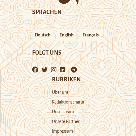
SPRACHEN
Deutsch
English
Français
FOLGT UNS
RUBRIKEN
Über uns
Redaktionscharta
Unser Team
Unsere Partner
Impressum