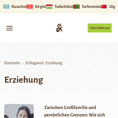
Kasachstan
Kirgistan
Tadschikistan
Turkmenistan
Uigu
Unterstützt uns
Startseite
Schlagwort:
Erziehung
Erziehung
Zwischen Großfamilie und
persönlichen Grenzen: Wie sich