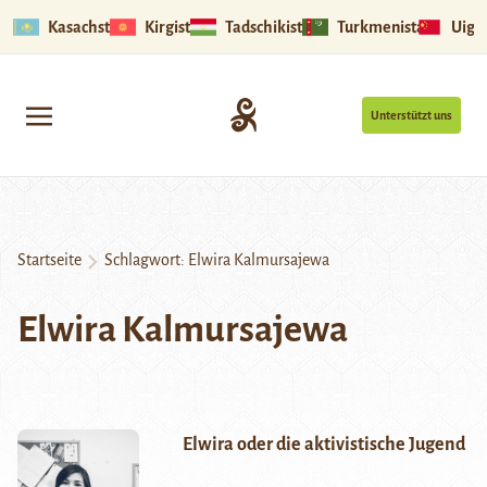
Kasachstan
Kirgistan
Tadschikistan
Turkmenistan
Uigu
Unterstützt uns
Startseite
Schlagwort:
Elwira Kalmursajewa
Elwira Kalmursajewa
Elwira oder die aktivistische Jugend