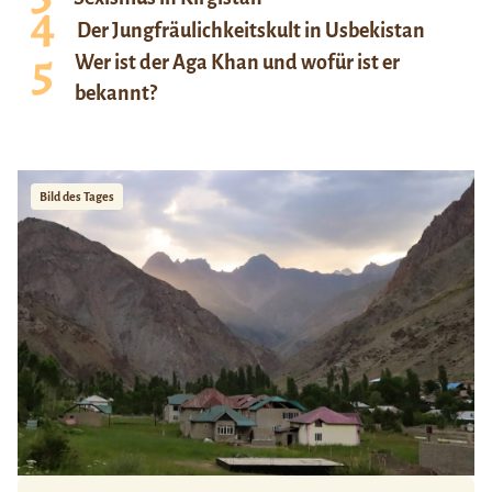
Der Jungfräulichkeitskult in Usbekistan
Wer ist der Aga Khan und wofür ist er
bekannt?
Bild des Tages