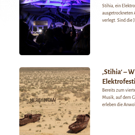
Stihia, ein Elektr
ausgetrockneten A
verlegt. Sind die 
‚Stihia‘ – 
Elektrofest
Bereits zum vierte
Musik, auf dem G
erleben die Anwo