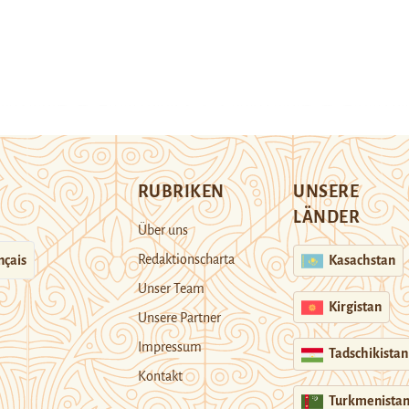
RUBRIKEN
UNSERE
LÄNDER
Über uns
Redaktionscharta
nçais
Kasachstan
Unser Team
Kirgistan
Unsere Partner
Impressum
Tadschikistan
Kontakt
Turkmenista