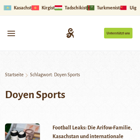
Kasachstan
Kirgistan
Tadschikistan
Turkmenistan
Uigu
Unterstützt uns
Startseite
Schlagwort:
Doyen Sports
Doyen Sports
Football Leaks: Die Arifow-Familie,
Kasachstan und internationale