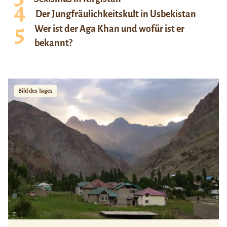
Der Jungfräulichkeitskult in Usbekistan
Wer ist der Aga Khan und wofür ist er
bekannt?
Bild des Tages