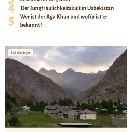
Der Jungfräulichkeitskult in Usbekistan
Wer ist der Aga Khan und wofür ist er
bekannt?
Bild des Tages