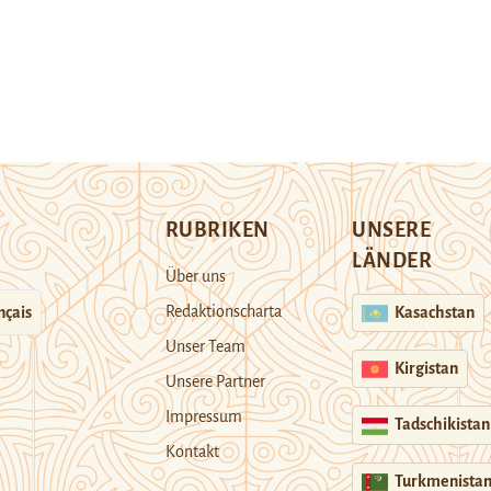
RUBRIKEN
UNSERE
LÄNDER
Über uns
Redaktionscharta
nçais
Kasachstan
Unser Team
Kirgistan
Unsere Partner
Impressum
Tadschikistan
Kontakt
Turkmenista