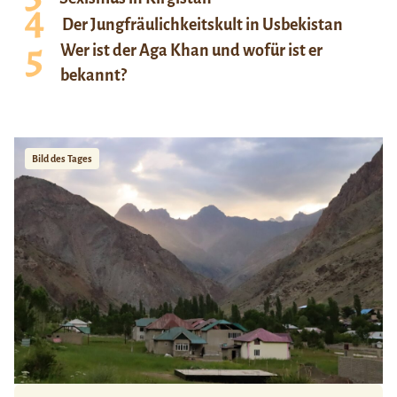
Der Jungfräulichkeitskult in Usbekistan
Wer ist der Aga Khan und wofür ist er
bekannt?
Bild des Tages