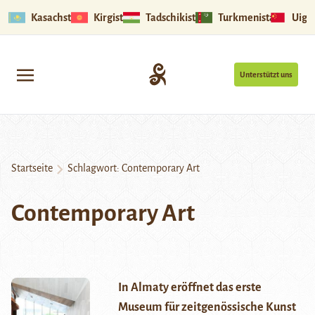
Kasachstan
Kirgistan
Tadschikistan
Turkmenistan
Uigu
Unterstützt uns
Startseite
Schlagwort:
Contemporary Art
Contemporary Art
In Almaty eröffnet das erste
Museum für zeitgenössische Kunst