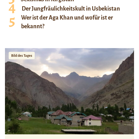
Der Jungfräulichkeitskult in Usbekistan
Wer ist der Aga Khan und wofür ist er
bekannt?
Bild des Tages