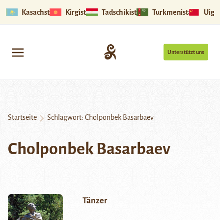
Kasachstan
Kirgistan
Tadschikistan
Turkmenistan
Uigu
Unterstützt uns
Startseite
Schlagwort:
Cholponbek Basarbaev
Cholponbek Basarbaev
Tänzer