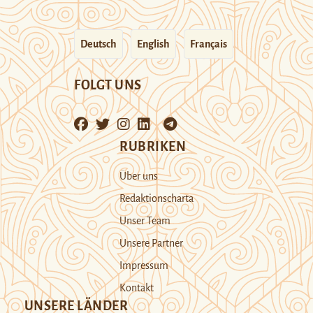
Deutsch
English
Français
FOLGT UNS
RUBRIKEN
Über uns
Redaktionscharta
Unser Team
Unsere Partner
Impressum
Kontakt
UNSERE LÄNDER