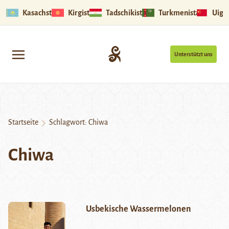
Kasachstan
Kirgistan
Tadschikistan
Turkmenistan
Uigu
Unterstützt uns
Startseite
Schlagwort:
Chiwa
Chiwa
Usbekische Wassermelonen