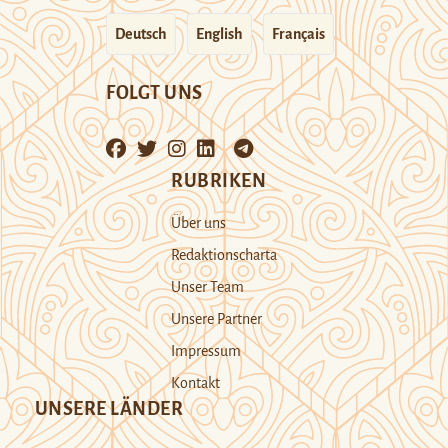
Deutsch
English
Français
FOLGT UNS
RUBRIKEN
Über uns
Redaktionscharta
Unser Team
Unsere Partner
Impressum
Kontakt
UNSERE LÄNDER