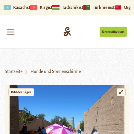
Kasachstan
Kirgistan
Tadschikistan
Turkmenistan
Uigu
Unterstützt uns
Startseite
Hunde und Sonnenschirme
Bild des Tages