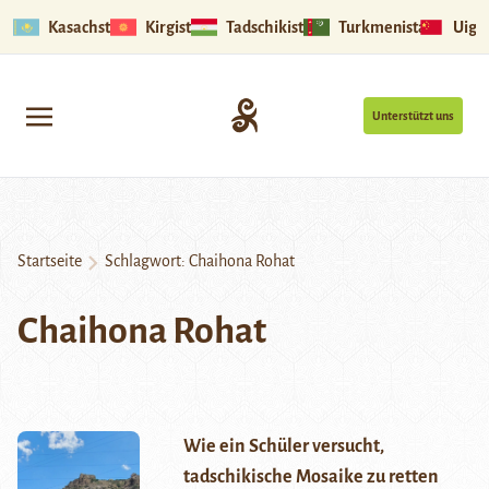
Kasachstan
Kirgistan
Tadschikistan
Turkmenistan
Uigu
Unterstützt uns
Startseite
Schlagwort:
Chaihona Rohat
Chaihona Rohat
Wie ein Schüler versucht,
tadschikische Mosaike zu retten