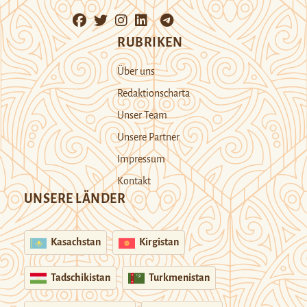
RUBRIKEN
Über uns
Redaktionscharta
Unser Team
Unsere Partner
Impressum
Kontakt
UNSERE LÄNDER
Kasachstan
Kirgistan
Tadschikistan
Turkmenistan