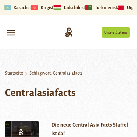
Kasachstan
Kirgistan
Tadschikistan
Turkmenistan
Uigu
Unterstützt uns
Startseite
Schlagwort:
Centralasiafacts
Centralasiafacts
Die neue Central Asia Facts Staffel
ist da!