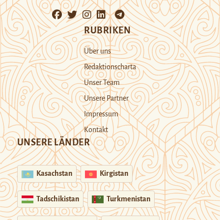
RUBRIKEN
Über uns
Redaktionscharta
Unser Team
Unsere Partner
Impressum
Kontakt
UNSERE LÄNDER
Kasachstan
Kirgistan
Tadschikistan
Turkmenistan