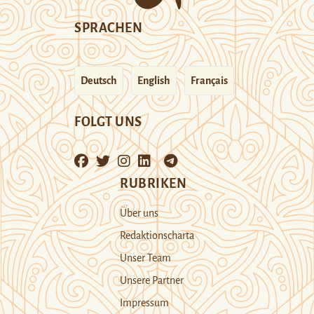
SPRACHEN
Deutsch
English
Français
FOLGT UNS
RUBRIKEN
Über uns
Redaktionscharta
Unser Team
Unsere Partner
Impressum