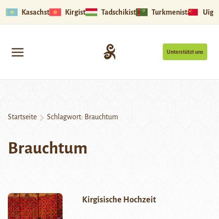
Kasachstan
Kirgistan
Tadschikistan
Turkmenistan
Uigu
Unterstützt uns
Startseite
Schlagwort:
Brauchtum
Brauchtum
Kirgisische Hochzeit