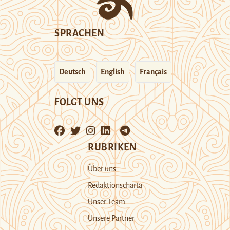
SPRACHEN
Deutsch
English
Français
FOLGT UNS
RUBRIKEN
Über uns
Redaktionscharta
Unser Team
Unsere Partner