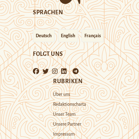
SPRACHEN
Deutsch
English
Français
FOLGT UNS
RUBRIKEN
Über uns
Redaktionscharta
Unser Team
Unsere Partner
Impressum