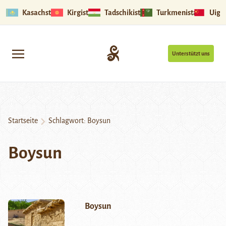
Kasachstan
Kirgistan
Tadschikistan
Turkmenistan
Uigu
Unterstützt uns
Startseite
Schlagwort:
Boysun
Boysun
Boysun