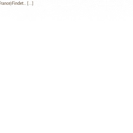
(France)Findet…
[...]