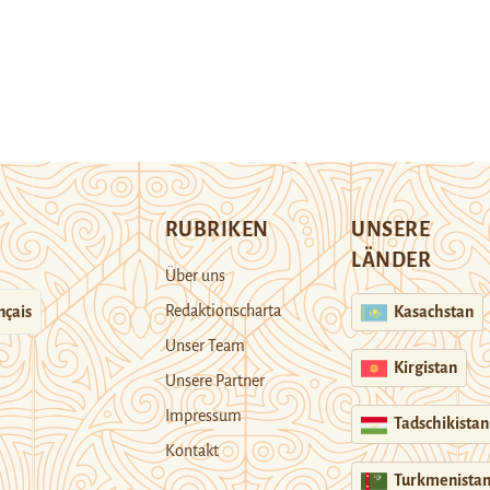
RUBRIKEN
UNSERE
LÄNDER
Über uns
Redaktionscharta
nçais
Kasachstan
Unser Team
Kirgistan
Unsere Partner
Impressum
Tadschikistan
Kontakt
Turkmenista