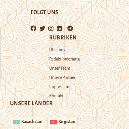
FOLGT UNS
RUBRIKEN
Über uns
Redaktionscharta
Unser Team
Unsere Partner
Impressum
Kontakt
UNSERE LÄNDER
Kasachstan
Kirgistan