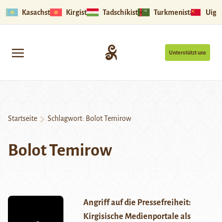
Kasachstan
Kirgistan
Tadschikistan
Turkmenistan
Uigu
Unterstützt uns
Startseite
Schlagwort:
Bolot Temirow
Bolot Temirow
Angriff auf die Pressefreiheit:
Kirgisische Medienportale als