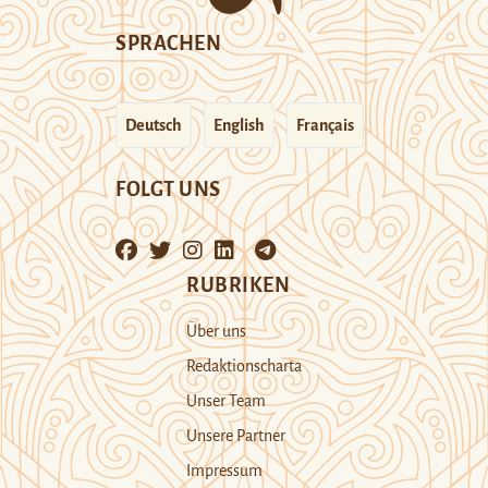
SPRACHEN
Deutsch
English
Français
FOLGT UNS
RUBRIKEN
Über uns
Redaktionscharta
Unser Team
Unsere Partner
Impressum